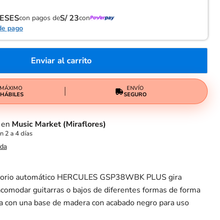
RESES
S/ 23
con pagos de
con
de pago
Enviar al carrito
 MÁXIMO
ENVÍO
 HÁBILES
SEGURO
e en
Music Market (Miraflores)
n 2 a 4 días
nda
ratorio automático HERCULES GSP38WBK PLUS gira
comodar guitarras o bajos de diferentes formas de forma
ta con una base de madera con acabado negro para uso