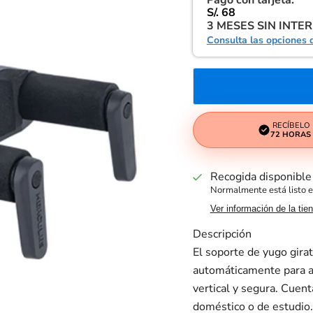
Pago con tarjeta:
S/. 68
3 MESES SIN INTE
Consulta las opciones 
RECÍBELO
72 HORAS
Recogida disponibl
Normalmente está listo e
Ver información de la tie
Descripción
El soporte de yugo gi
automáticamente para a
vertical y segura. Cuen
doméstico o de estudio.