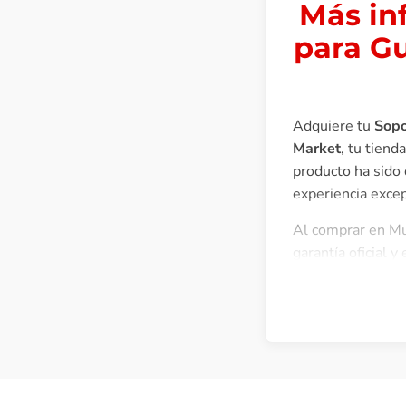
Más in
para G
Adquiere tu
Sopo
Market
, tu tiend
producto ha sido
experiencia excep
Al comprar en Mus
garantía oficial 
Perú y ofrecemos 
Descripción El 
automáticamente 
segura. Cuenta c
Características E