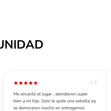
UNIDAD
“
Fui a la última hora como las 8pm aprox,
si bien es cierto te responden a las
preguntas, dudas sobre productos, la