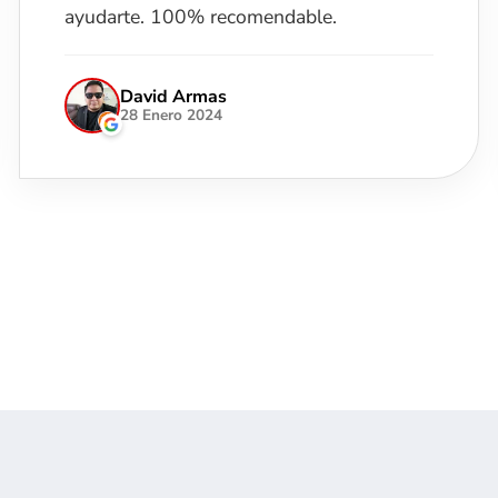
todo... pidieron disculpas muy
amablemente. Pero con eso hubiera sido
5.
Iliana Rodo
28 Junio 2025