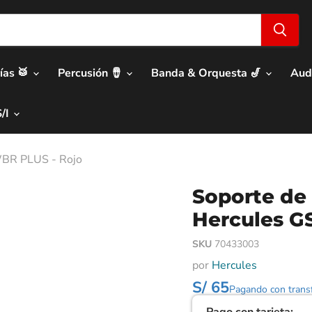
ías 🥁
Percusión 🪘
Banda & Orquesta 🎷
Aud
S/I
WBR PLUS - Rojo
Soporte de 
Hercules G
SKU
70433003
por
Hercules
S/ 65
Pagando con transf