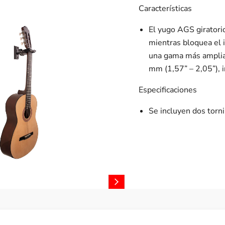
Características
El yugo AGS giratori
mientras bloquea el 
una gama más amplia
mm (1,57” – 2,05”), in
Especificaciones
Se incluyen dos torn