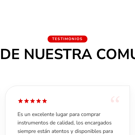
TESTIMONIOS
 DE NUESTRA COM
“
Me encantó el lugar , atendieron super
bien a mi hijo. Solo le quite una estrella xq
se demoraron mucho en entregarnos