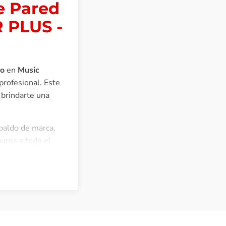
e Pared
 PLUS -
jo
en
Music
profesional. Este
 brindarte una
spaldo de marca,
uros a todo el
LUS gira
 vertical y
o de estudio.
.