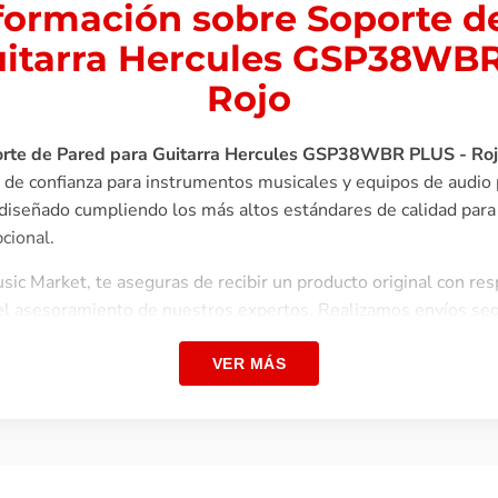
formación sobre Soporte d
uitarra Hercules GSP38WBR
Rojo
rte de Pared para Guitarra Hercules GSP38WBR PLUS - Ro
a de confianza para instrumentos musicales y equipos de audio 
 diseñado cumpliendo los más altos estándares de calidad para
cional.
ic Market, te aseguras de recibir un producto original con re
y el asesoramiento de nuestros expertos. Realizamos envíos seg
diversas facilidades de pago.
VER MÁS
soporte de yugo giratorio automático HERCULES GSP38WBK P
para acomodar guitarras o bajos de diferentes formas de forma
on una base de madera con acabado negro para uso doméstico 
l yugo AGS giratorio automático permite ajustes de múltiples..