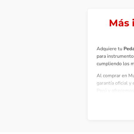
Más 
Adquiere tu
Peda
para instrumento
cumpliendo los má
Al comprar en Mus
garantía oficial 
Perú y ofrecemos 
Reverb mejora el 
proporciona eso y
expresados y un p
definitiva. El filtr