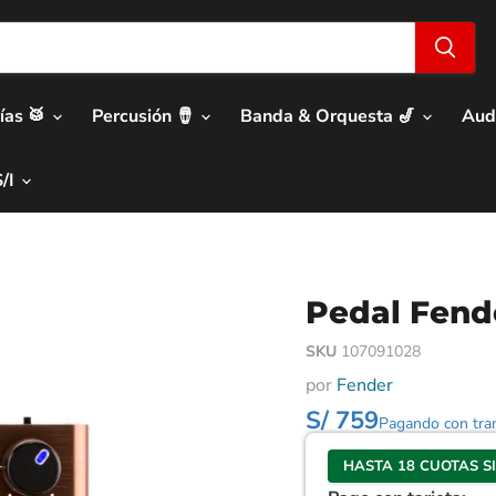
ías 🥁
Percusión 🪘
Banda & Orquesta 🎷
Aud
S/I
Pedal Fend
SKU
107091028
por
Fender
S/ 759
Pagando con tran
HASTA 18 CUOTAS S