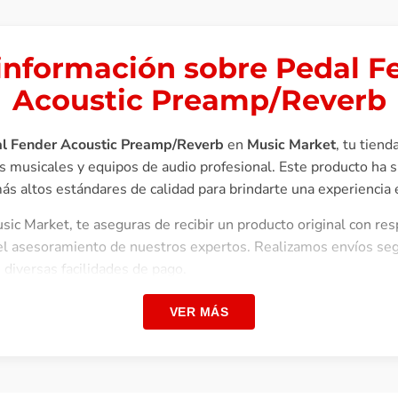
información sobre Pedal F
Acoustic Preamp/Reverb
l Fender Acoustic Preamp/Reverb
en
Music Market
, tu tiend
s musicales y equipos de audio profesional. Este producto ha 
s altos estándares de calidad para brindarte una experiencia 
ic Market, te aseguras de recibir un producto original con re
y el asesoramiento de nuestros expertos. Realizamos envíos seg
diversas facilidades de pago.
tono y la belleza natural de una guitarra acústica y Acoustic 
VER MÁS
 más. Con tres ajustes de reverberación de guitarra acústica d
reamplificador de alta fidelidad, este pedal es la máquina de
o Notch y el...