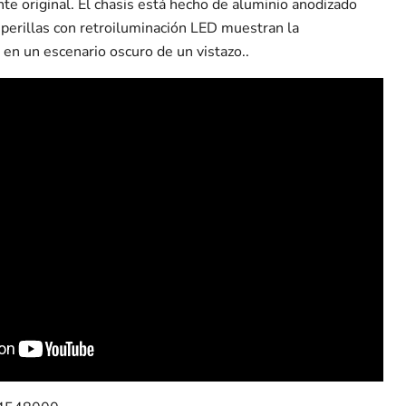
te original. El chasis está hecho de aluminio anodizado
s perillas con retroiluminación LED muestran la
 en un escenario oscuro de un vistazo..