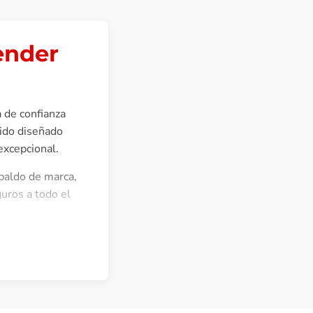
ender
a de confianza
sido diseñado
excepcional.
spaldo de marca,
uros a todo el
Preverb de Fender
istintivamente
 ambiente