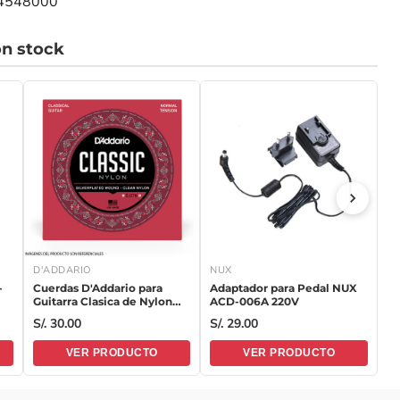
34548000
n stock
D'ADDARIO
NUX
H
-
Cuerdas D'Addario para
Adaptador para Pedal NUX
Fl
Guitarra Clasica de Nylon
ACD-006A 220V
S
EJ27N Tensión Normal
S/. 30.00
S/. 29.00
S/
VER PRODUCTO
VER PRODUCTO