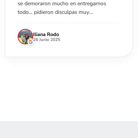
se demoraron mucho en entregarnos
todo... pidieron disculpas muy
amablemente. Pero con eso hubiera sido
5.
Iliana Rodo
28 Junio 2025