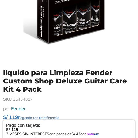
líquido para Limpieza Fender
Custom Shop Deluxe Guitar Care
Kit 4 Pack
SKU
25434017
por
Fender
S/ 119
Pagando con transferencia
Pago con tarjeta:
S/. 125
3 MESES SIN INTERESES
con pagos de
S/ 42
con