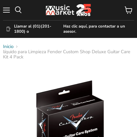
Menú
Ver
Buscar
carr
Llamar al (01)(201-
Haz clic aquí, para contactar a un
1800) o
asesor.
Inicio
líquido para Limpieza Fender Custom Shop Deluxe Guitar Care
Kit 4 Pack