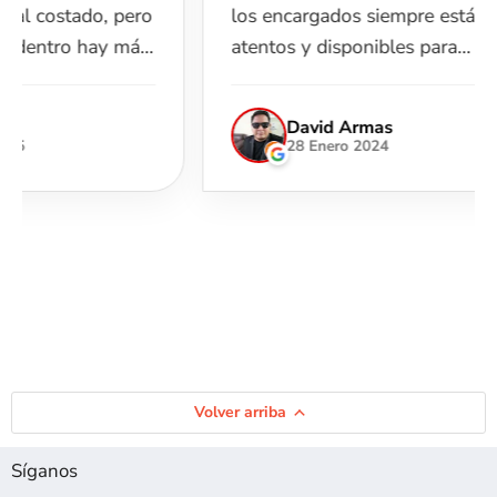
pero
los encargados siempre están
una
más
atentos y disponibles para
muc
ayudarte. 100% recomendable.
pid
ama
David Armas
idoa
hub
28 Enero 2024
ando
e
Volver arriba
Síganos