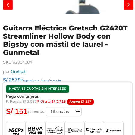
Guitarra Eléctrica Gretsch G2420T
Streamliner Hollow Body con
Bigsby con mástil de laurel -
Gunmetal
SKU
62004104
por
Gretsch
S/ 2579
Pagando con transferencia
HASTA 18 CUOTAS SIN INTERESES
Pago con tarjeta:
P. Regular
S/. 3,052
P. Oferta
S/. 2,715
Ahorra S/. 337
S/ 151
al mes por