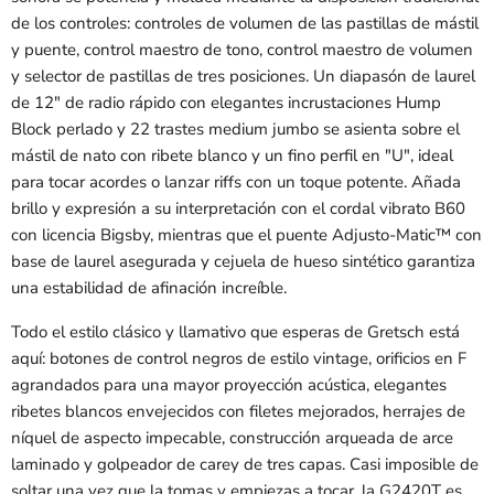
de los controles: controles de volumen de las pastillas de mástil
y puente, control maestro de tono, control maestro de volumen
y selector de pastillas de tres posiciones. Un diapasón de laurel
de 12" de radio rápido con elegantes incrustaciones Hump
Block perlado y 22 trastes medium jumbo se asienta sobre el
mástil de nato con ribete blanco y un fino perfil en "U", ideal
para tocar acordes o lanzar riffs con un toque potente. Añada
brillo y expresión a su interpretación con el cordal vibrato B60
con licencia Bigsby, mientras que el puente Adjusto-Matic™ con
base de laurel asegurada y cejuela de hueso sintético garantiza
una estabilidad de afinación increíble.
Todo el estilo clásico y llamativo que esperas de Gretsch está
aquí: botones de control negros de estilo vintage, orificios en F
agrandados para una mayor proyección acústica, elegantes
ribetes blancos envejecidos con filetes mejorados, herrajes de
níquel de aspecto impecable, construcción arqueada de arce
laminado y golpeador de carey de tres capas. Casi imposible de
soltar una vez que la tomas y empiezas a tocar, la G2420T es