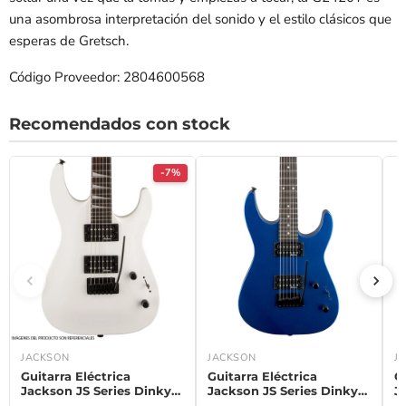
una asombrosa interpretación del sonido y el estilo clásicos que
esperas de Gretsch.
Código Proveedor: 2804600568
Recomendados con stock
-7%
JACKSON
JACKSON
J
Guitarra Eléctrica
Guitarra Eléctrica
G
Jackson JS Series Dinky®
Jackson JS Series Dinky®
J
Arch Top JS22 DKA con
JS11 con diapasón de
J