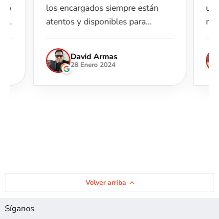
pero
los encargados siempre están
una
más
atentos y disponibles para
muc
ayudarte. 100% recomendable.
pid
ama
David Armas
idoa
hub
28 Enero 2024
ando
e
Volver arriba
Síganos