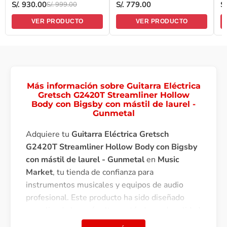
S/. 930.00
S/. 779.00
S
S/. 999.00
diapasón de Amaranto -
Amaranto - Metallic Blue
A
Snow White
VER PRODUCTO
VER PRODUCTO
Más información sobre Guitarra Eléctrica
Gretsch G2420T Streamliner Hollow
Body con Bigsby con mástil de laurel -
Gunmetal
Adquiere tu
Guitarra Eléctrica Gretsch
G2420T Streamliner Hollow Body con Bigsby
con mástil de laurel - Gunmetal
en
Music
Market
, tu tienda de confianza para
instrumentos musicales y equipos de audio
profesional. Este producto ha sido diseñado
cumpliendo los más altos estándares de calidad
para brindarte una experiencia excepcional.