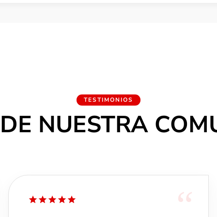
e sus hermanos más caros, el Wolfgang WG Standard tiene un 
.
TESTIMONIOS
 DE NUESTRA COM
“