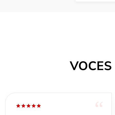
más llamativas d
con un contorno..
VOCES
“