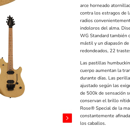
arce horneado atornillad
contra los estragos de 
radios convenientemente
indoloros del alma. Dis
WG Standard también cue
mástil y un diapasón d
redondeados, 22 traste
Las pastillas humbuck
cuerpo aumentan la tran
durante días. Las peril
ajustado según las exig
de 500k de sensación su
conservan el brillo níti
Rose® Special de la mar
constantemente afinada 
los caballos.