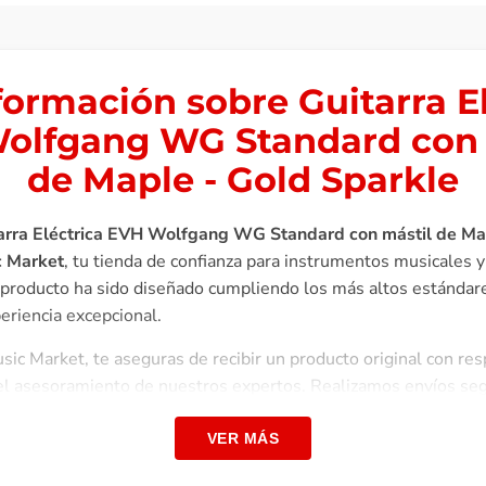
formación sobre Guitarra El
olfgang WG Standard con 
de Maple - Gold Sparkle
arra Eléctrica EVH Wolfgang WG Standard con mástil de Ma
c Market
, tu tienda de confianza para instrumentos musicales 
 producto ha sido diseñado cumpliendo los más altos estándare
eriencia excepcional.
ic Market, te aseguras de recibir un producto original con re
y el asesoramiento de nuestros expertos. Realizamos envíos seg
diversas facilidades de pago.
VER MÁS
Standard cuenta con el mismo estilo y sonido masivo que cr
o que el músico cotidiano puede pagar. Ofreciendo muchas de la