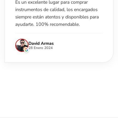
Me encantó el lugar , atendieron super
bien a mi hijo. Solo le quite una estrella xq
se demoraron mucho en entregarnos
todo... pidieron disculpas muy
amablemente. Pero con eso hubiera sido
5.
Iliana Rodo
28 Junio 2025