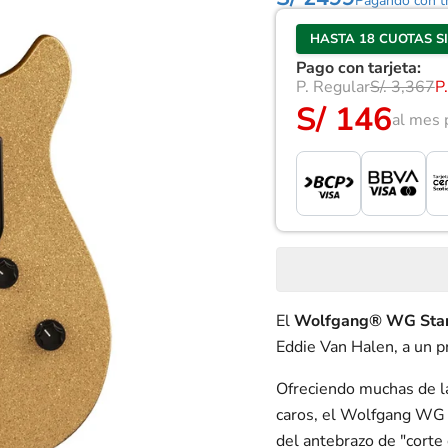
Pagando con tr
HASTA 18 CUOTAS S
Pago con tarjeta:
P. Regular
S/. 3,367
P
S/ 146
al mes 
El
Wolfgang® WG Sta
Eddie Van Halen, a un p
Ofreciendo muchas de l
caros, el Wolfgang WG S
del antebrazo de "corte