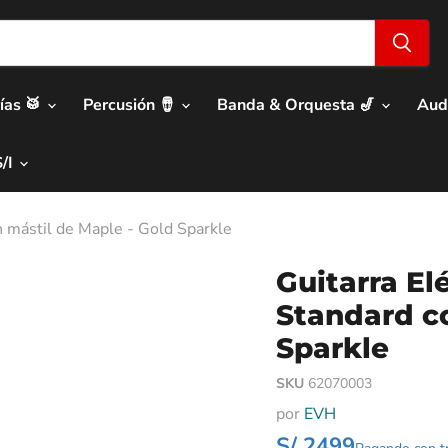
ías 🥁
Percusión 🪘
Banda & Orquesta 🎷
Aud
S/I
 mástil de Maple - Gold Sparkle
Guitarra E
Standard co
Sparkle
SKU
62070003
por
EVH
S/ 2499