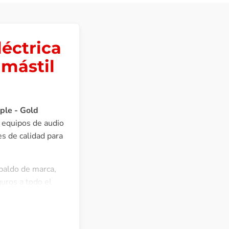
éctrica
mástil
ple - Gold
y equipos de audio
s de calidad para
spaldo de marca,
uros a todo el
eó Eddie Van
s características