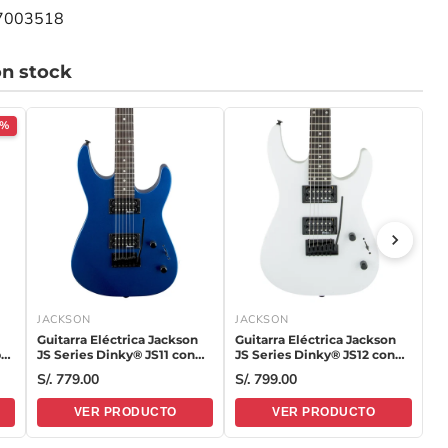
07003518
n stock
7%
JACKSON
JACKSON
F
Guitarra Eléctrica Jackson
Guitarra Eléctrica Jackson
Gu
p
JS Series Dinky® JS11 con
JS Series Dinky® JS12 con
Pl
e
diapasón de Amaranto -
diapasón de Amaranto -
di
S/. 779.00
S/. 799.00
S/
Metallic Blue
Snow White
To
VER PRODUCTO
VER PRODUCTO