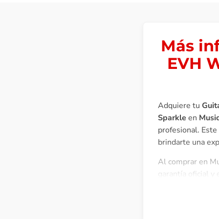
Más in
EVH W
Adquiere tu
Guit
Sparkle
en
Musi
profesional. Este
brindarte una exp
Al comprar en Mus
garantía oficial 
Perú y ofrecemos 
El Wolfgang® WG 
Halen, a un preci