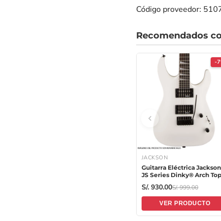
Código proveedor: 51
Recomendados co
-
JACKSON
Guitarra Eléctrica Jackson
JS Series Dinky® Arch To
JS22 DKA con diapasón d
S/. 930.00
S/. 999.00
Amaranto - Snow White
VER PRODUCTO