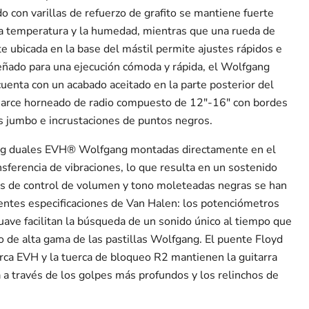
o con varillas de refuerzo de grafito se mantiene fuerte
la temperatura y la humedad, mientras que una rueda de
 ubicada en la base del mástil permite ajustes rápidos e
eñado para una ejecución cómoda y rápida, el Wolfgang
nta con un acabado aceitado en la parte posterior del
e arce horneado de radio compuesto de 12"-16" con bordes
s jumbo e incrustaciones de puntos negros.
ing duales EVH® Wolfgang montadas directamente en el
sferencia de vibraciones, lo que resulta en un sostenido
las de control de volumen y tono moleteadas negras se han
entes especificaciones de Van Halen: los potenciómetros
ave facilitan la búsqueda de un sonido único al tiempo que
do de alta gama de las pastillas Wolfgang. El puente Floyd
ca EVH y la tuerca de bloqueo R2 mantienen la guitarra
a través de los golpes más profundos y los relinchos de