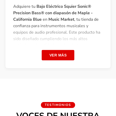
Adquiere tu
Bajo Eléctrico Squier Sonic®
Precision Bass® con diapasón de Maple -
California Blue
en
Music Market
, tu tienda de
confianza para instrumentos musicales y
equipos de audio profesional. Este producto ha
sido diseñado cumpliendo los más altos
estándares de calidad para brindarte una
experiencia excepcional.
VER MÁS
Al comprar en Music Market, te aseguras de
recibir un producto original con respaldo de
marca, garantía oficial y el asesoramiento de
nuestros expertos. Realizamos envíos seguros
a todo el Perú y ofrecemos diversas facilidades
de pago.
El punto de partida perfecto: Estilo icónico de
TESTIMONIOS
Fender® y comodidad absoluta para la nueva
VOCES DE NUESTRA