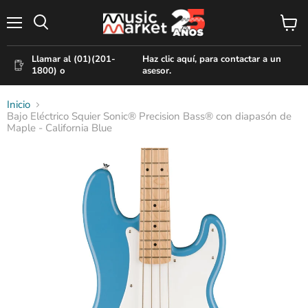
Menú
Ver
Buscar
carr
Llamar al (01)(201-
Haz clic aquí, para contactar a un
1800) o
asesor.
Inicio
Bajo Eléctrico Squier Sonic® Precision Bass® con diapasón de
Maple - California Blue