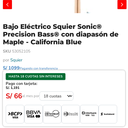
Bajo Eléctrico Squier Sonic®
Precision Bass® con diapasón de
Maple - California Blue
SKU
53052105
por
Squier
S/ 1099
Pagando con transferencia
HASTA 18 CUOTAS SIN INTERESES
Pago con tarjeta:
S/. 1,191
S/ 66
al mes por