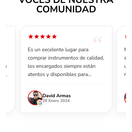
generación de bajistas. Impulsa tu Música a la
COMUNIDAD
Velocidad de la LuzEl Squier Sonic® Precision
Bass® está diseñado para músicos que buscan
el legendario sonido de Fender® en un formato
accesible, ligero y sumamente inspirador....
“
“
Es un excelente lugar para
Me 
e
comprar instrumentos de calidad,
sup
pero
los encargados siempre están
una
más
atentos y disponibles para
muc
ayudarte. 100% recomendable.
pid
ama
David Armas
idoa
hub
28 Enero 2024
ando
e